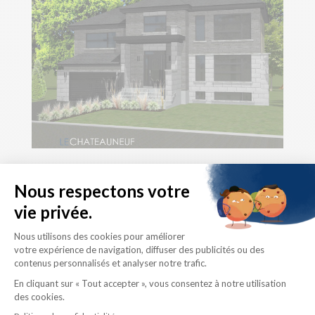
Le Châteauneuf, série II
Superficie habitable
Rez-de-chaussée : 864 p.c.
Étage : 1207 p.c.
Garage : 425 p.c.