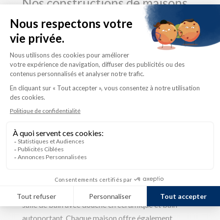
Nos constructions de maisons
de ville
Nos maisons de ville sont déclinées en versions
2 ou 3 chambres
. Les superficies habitables vont
généralement de 1 334 pieds carrés à
1 366 pieds carrés. Elles bénéficient de
l’homologation Novoclimat et sont construites avec
des
matériaux sains et durables
. Nos maisons de
ville sont également équipées d’appareils sanitaires
de premier choix.
Le rez‑de‑chaussée de nos maisons de ville est
composé d’une aire ouverte avec
une cuisine
contemporaine
dotée d’un îlot central. À l’étage et
selon le modèle, on trouve 2 ou 3 chambres et une
salle de bain avec douche en céramique et bain
autoportant. Chaque maison offre également