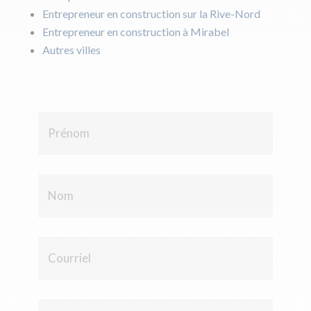
Entrepreneur en construction sur la Rive-Nord
Entrepreneur en construction à Mirabel
Autres villes
P
r
é
n
o
N
m
o
*
m
*
C
o
u
r
r
N
i