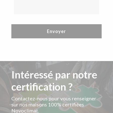
p
a
h
g
o
e
n
*
e
*
Intéressé par notre
certification ?
Contactez-nous pour vous renseigner
sur nos maisons 100% certifiées
Novoclimat.