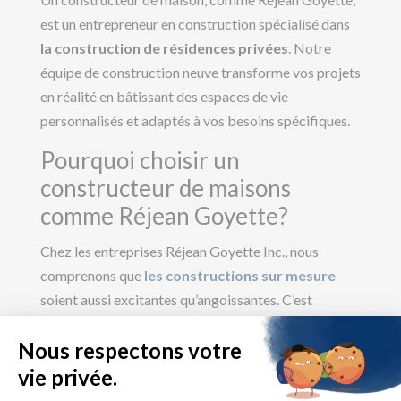
est un entrepreneur en construction spécialisé dans
la construction de résidences privées
. Notre
équipe de construction neuve transforme vos projets
en réalité en bâtissant des espaces de vie
personnalisés et adaptés à vos besoins spécifiques.
Pourquoi choisir un
constructeur de maisons
comme Réjean Goyette?
Chez les entreprises Réjean Goyette Inc., nous
comprenons que
les constructions sur mesure
soient aussi excitantes qu’angoissantes. C’est
pourquoi nous offrons à notre clientèle un
accompagnement sur mesure complet. Nos
entrepreneurs en construction
ont des années
d’expérience dans le domaine et sont
là pour vous à