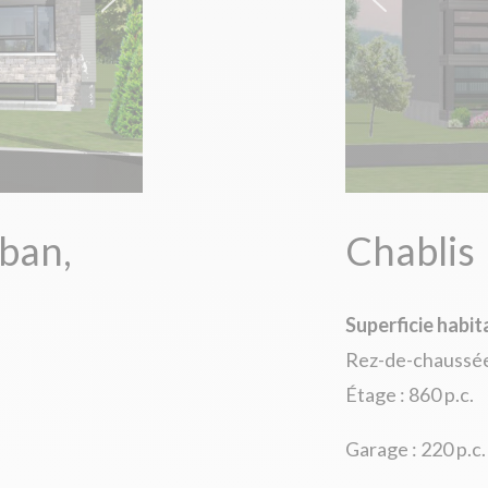
ban,
Chablis
Superficie habit
Rez-de-chaussée 
Étage : 860 p.c.
Garage : 220 p.c.