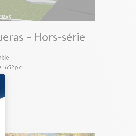
ueras – Hors-série
able
: 652 p.c.