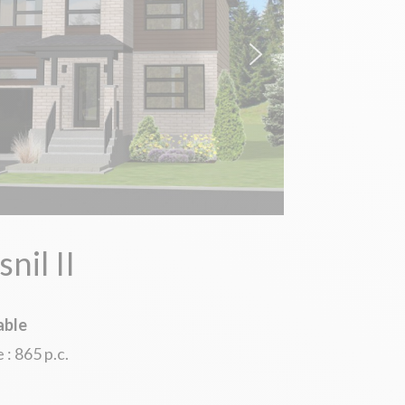
nil II
able
: 865 p.c.