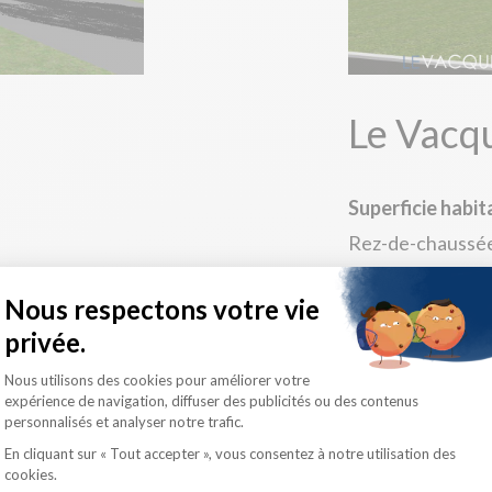
Le Vacq
Superficie habit
Rez-de-chaussée 
Étage : 646 p.c.