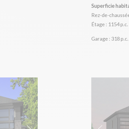
Superficie habit
Rez-de-chaussée 
Étage : 1154 p.c.
Garage : 318 p.c.