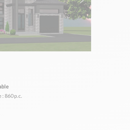
able
: 860 p.c.