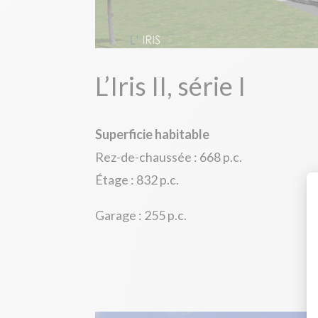
L’Iris II, série I
Superficie habitable
Rez-de-chaussée : 668 p.c.
Étage : 832 p.c.
Garage : 255 p.c.