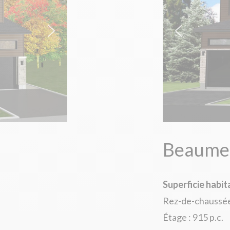
Beaumes
Superficie habit
Rez-de-chaussée 
Étage : 915 p.c.