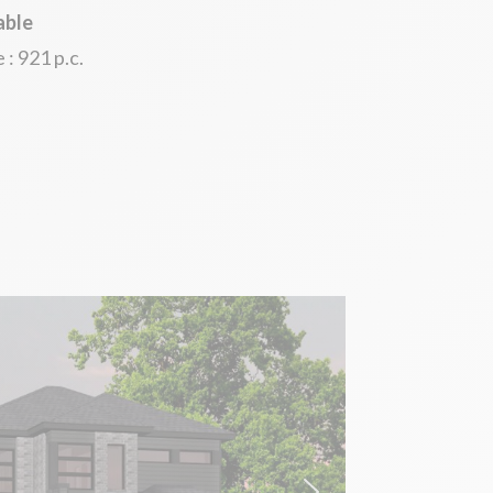
able
: 921 p.c.