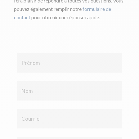
fera plaisir de répondre à toutes vos questions. Vous
pouvez également remplir notre
formulaire de
contact
pour obtenir une réponse rapide.
P
r
é
n
o
N
m
o
*
m
*
C
o
u
r
r
N