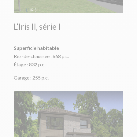
L’Iris II, série I
Superficie habitable
Rez-de-chaussée : 668 p.c.
Étage : 832 p.c.
Garage : 255 p.c.