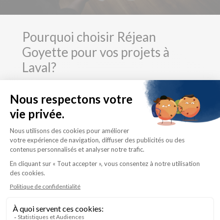
Pourquoi choisir Réjean
Goyette pour vos projets à
Laval?
Opter pour Les Entreprises Réjean Goyette signifie
choisir un partenaire de confiance pour la réalisation
de votre maison de rêve à Laval. Notre réputation,
bâtie sur plus de 50 ans d’excellence et
d’engagement envers la satisfaction client, nous
positionne comme le choix privilégié pour tous vos
projets de construction.
Des constructions de maisons clés
en mains et 100% personnalisables
Chaque projet est une toile blanche prête à être