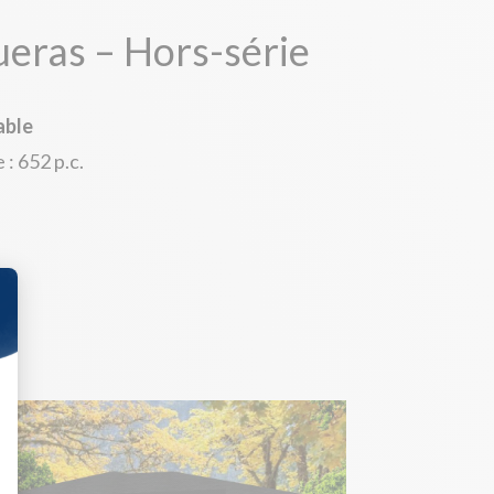
ueras – Hors-série
able
: 652 p.c.