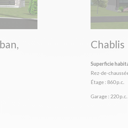
ban,
Chablis
Superficie habit
Rez-de-chaussée 
Étage : 860 p.c.
Garage : 220 p.c.