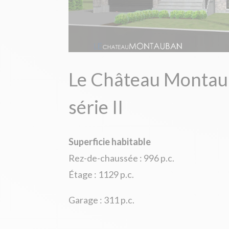
Le Château Montau
série II
Superficie habitable
Rez-de-chaussée : 996 p.c.
Étage : 1129 p.c.
Garage : 311 p.c.