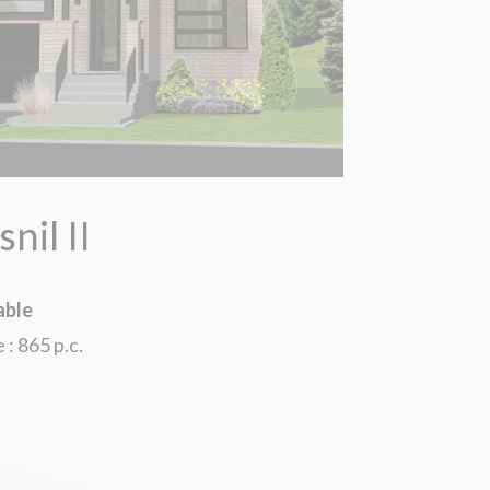
nil II
able
: 865 p.c.