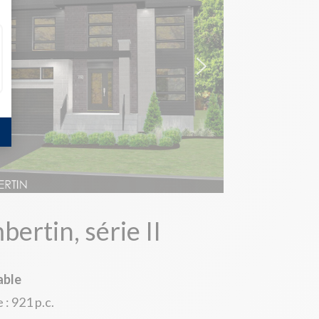
ertin, série II
able
: 921 p.c.