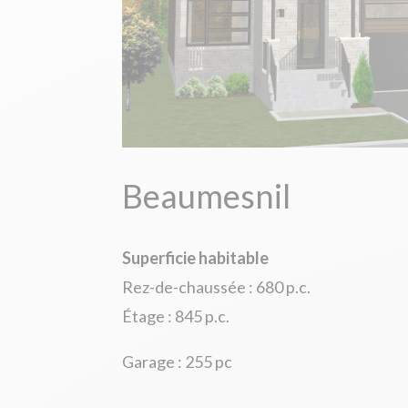
Beaumesnil
Superficie habitable
Rez-de-chaussée : 680 p.c.
Étage : 845 p.c.
Garage : 255 pc