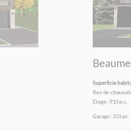
Beaumes
Superficie habit
Rez-de-chaussée 
Étage : 915 p.c.
Garage : 255 pc