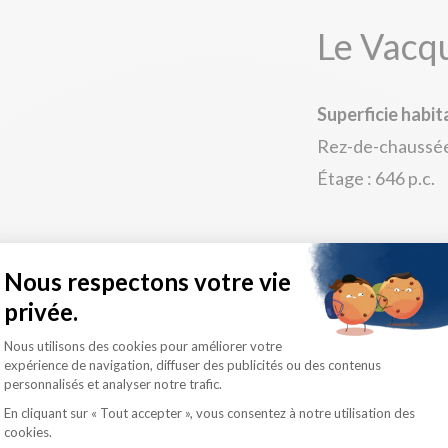
Le Vacq
Superficie habit
Rez-de-chaussée 
Étage : 646 p.c.