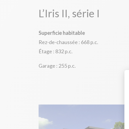
L’Iris II, série I
Superficie habitable
Rez-de-chaussée : 668 p.c.
Étage : 832 p.c.
Garage : 255 p.c.