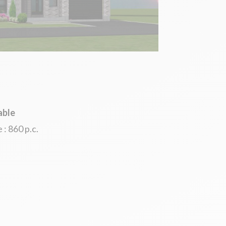
able
: 860 p.c.