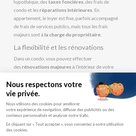
hypothèque, des
taxes foncières
, des frais de
condo et les
réparations intérieures
. En
appartement, le loyer est fixe, parfois accompagné
de frais de services publics, mais tous les frais
majeurs sont à
la charge du propriétaire
.
La flexibilité et les rénovations
Dans un condo, vous pouvez effectuer
des
rénovations majeures
à l’intérieur de votre
unité (avec certaines limites imposées par la
copropriété). En appartement, les modifications sont
restreintes. Le locataire doit
demander
l’autorisation
pour des changements mineurs,
comme peindre.
L’aspect communautaire et les règles
En condo, les règlements de la copropriété sont fixés