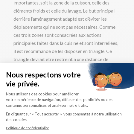
importantes, soit la zone de la cuisson, celle des
éléments froids et celle du lavage. Le but principal
derrière l’aménagement adapté est d’éviter les
déplacements qui ne sont pas nécessaires. Comme
ces trois zones sont consacrées aux actions
principales faites dans la cuisine et sont interreliées,
il est recommandé de les disposer en triangle. Ce
triangle devrait être restreint à une distance de
moins de 2.75m, sans être trop restreint.
Bien entendu, chacun travaille avec l’espace qu’il a à
sa disposition. À moins d’être en train de construire
une maison neuve, il faut s’ajuster selon la forme et la
taille de la pièce. Toutefois, des aménagements
ergonomiques sont possibles dans la grande
majorité des cuisines.