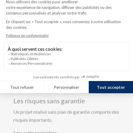
Avant de démarrer un projet, il est recommandé de
vérifier si votre entrepreneur est accrédité.
Un registre officiel permet de valider cette
information. Cette étape est essentielle pour
s’assurer que le constructeur respecte les
exigences
légales
et les normes en vigueur dans le secteur
résidentiel.
Faire appel à un
entrepreneur accrédité
contribue
à sécuriser votre projet et à garantir un encadrement
adéquat.
Les risques sans garantie
Un projet réalisé sans plan de garantie comporte des
risques importants.
Sans cette protection: