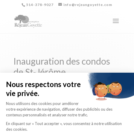
514-378-9027
info@rejeangoyette.com
Inauguration des condos
de St-Jérôme
by
Lisa-Marie Gibeault
|
Nov 20, 2014
|
Blogue