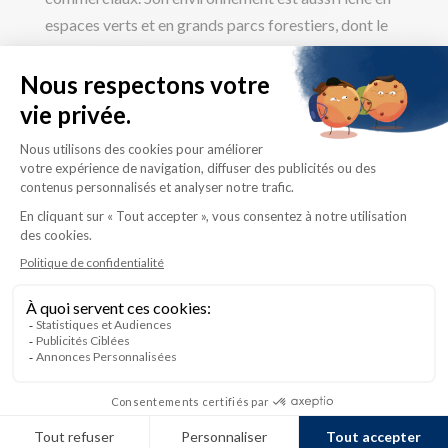
espaces verts et en grands parcs forestiers, dont le
Parc du Domaine Vert et le Bois de Belle-Rivière.
En ce qui concerne le logement, on trouve à Mirabel
des
maisons neuves
et
des cottages
à prix
accessible, construites dans des secteurs de choix.
Des projets domiciliaires de qualité trouvent leur
place sur le territoire, au grand bonheur de ceux qui
souhaitent s’y installer ! Ces nouveaux
développements misent sur le haut de gamme, tout
en maintenant des prix attirants.
Les nombreuses activités
Plusieurs terrains de golf se trouvent sur le vaste
territoire de Mirabel, dont le Golf des 4 Domaines et
le Club de golf Le Sélect de Mirabel. Cette activité
permet de profiter du plein air, un attrait majeur de la