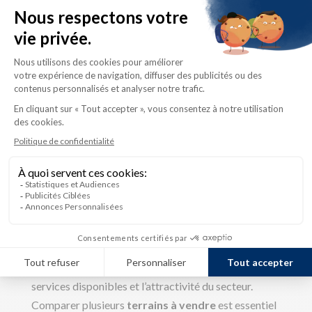
construction de votre maison, incluant la conception
de vos
plans de maison
personnalisés.
Il est également essentiel de vérifier la présence des
services municipaux : égouts, aqueduc et réseau
pluvial. Ces infrastructures peuvent être déjà en
place sur le terrain, partiellement disponibles dans la
rue, ou totalement absentes. Leur absence peut
entraîner des coûts d’installation importants, allant
de 15 000 $ à 75 000 $, selon la nature des travaux
requis.
Le prix d’achat d’un terrain
constructible
Le prix varie selon
la localisation
, la superficie, les
services disponibles et l’attractivité du secteur.
Comparer plusieurs
terrains à vendre
est essentiel