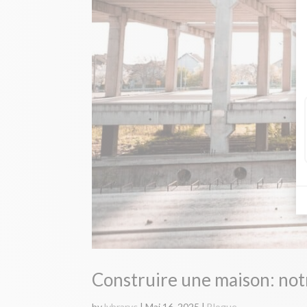
Construire une maison: not
by
lybraryc
|
Mai 16, 2025
|
Blogue