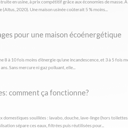
nstruite en usine, à prix compétitif grâce aux économies de masse. 
e (Altus, 2020). Une maison usinée coûterait 5 % moins...
tages pour une maison écoénergétique
e 8 à 10 fois moins d’énergie qu’une incandescence, et 3 à 5 fois 
ans. Sans mercure ni gaz polluant, elle...
es: comment ça fonctionne?
eaux domestiques souillées : lavabo, douche, lave-linge (hors toilet
ation sépare ces eaux, filtrées puis réutilisées pour...