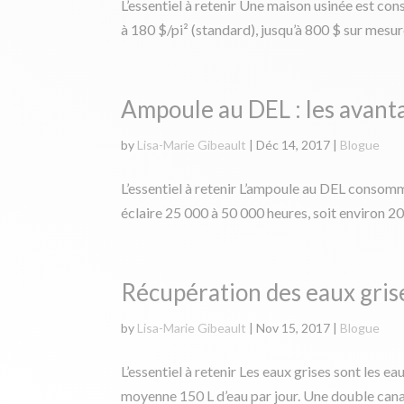
L’essentiel à retenir Une maison usinée est co
à 180 $/pi² (standard), jusqu’à 800 $ sur mesur
Ampoule au DEL : les avan
by
Lisa-Marie Gibeault
|
Déc 14, 2017
|
Blogue
L’essentiel à retenir L’ampoule au DEL consomm
éclaire 25 000 à 50 000 heures, soit environ 20 
Récupération des eaux gris
by
Lisa-Marie Gibeault
|
Nov 15, 2017
|
Blogue
L’essentiel à retenir Les eaux grises sont les 
moyenne 150 L d’eau par jour. Une double canalis