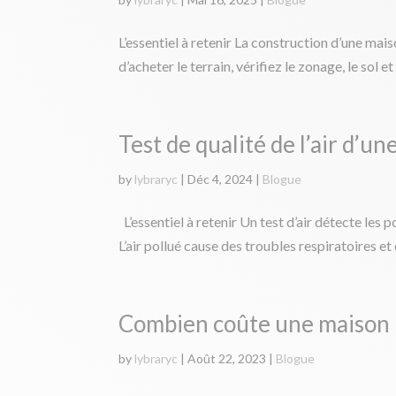
L’essentiel à retenir La construction d’une mai
d’acheter le terrain, vérifiez le zonage, le sol et
Test de qualité de l’air d’u
by
lybraryc
|
Déc 4, 2024
|
Blogue
L’essentiel à retenir Un test d’air détecte les
L’air pollué cause des troubles respiratoires et 
Combien coûte une maison 
by
lybraryc
|
Août 22, 2023
|
Blogue